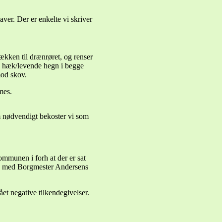
aver. Der er enkelte vi skriver
ækken til drænrøret, og renser
s hæk/levende hegn i begge
mod skov.
mes.
m nødvendigt bekoster vi som
kommunen i forh at der er sat
ngs med Borgmester Andersens
fået negative tilkendegivelser.