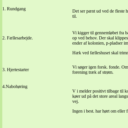
1. Rundgang
Det ser pænt ud ved de fleste h
til.
Vi kigger til gennemløbet fra b
2. Fællesarbejde.
op ved behov. Der skal klippe
ender af kolonien, p-pladser i
Hæk ved fælleshuset skal trim
Vi søger igen forsk. fonde. O
3. Hjertestarter
forening træk af strøm.
4.Nabohøring
V i melder positivt tilbage til 
køer ud på det store areal la
vej.
Ingen i best. har hørt om eller 