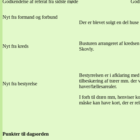
Godkendelse af referat fra sidste møde
Godk
Nyt fra formand og forbund
Der er blevet solgt en del huse
Busturen arrangeret af kredsen 
Nyt fra kreds
Skovly.
Bestyrrelsen er i afklaring med
tilbeskæring af træer mm. der 
Nyt fra bestyrelse
haver/fællesarealer.
I forh til dræn mm, henviser k
måske kan have kort, der er re
Punkter til dagsorden