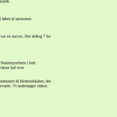
endt.
 i løbet af sæssonen.
var en succes. Der deltog 7 fra
 Naturstyrrelsen i forh
vokser ind over
ommunen til Hedeselskabet, der
levante. Vi undersøger videre.